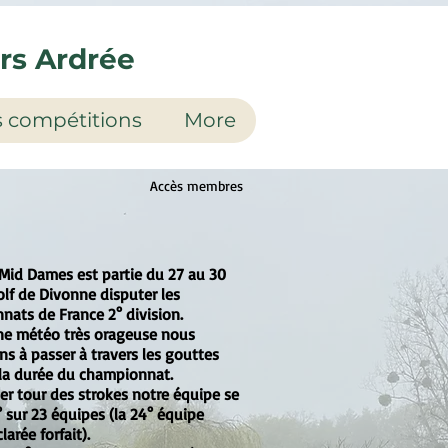
urs Ardrée
 compétitions
More
Accès membres
Mid Dames est partie du 27 au 30
olf de Divonne disputer les
ats de France 2° division.
ne météo très orageuse nous
ns à passer à travers les gouttes
la durée du championnat.
1er tour des strokes notre équipe se
° sur 23 équipes (la 24° équipe
larée forfait).