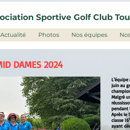
ociation Sportive Golf Club To
Actualité
Photos
Nos équipes
Nos
MID DAMES 2024
L'équipe 
juin au g
championn
Malgré u
réussisso
pendant 
Après le 
classe 16
ayant déc