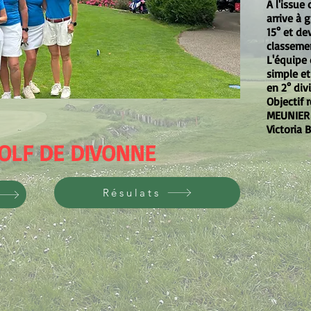
A l'issue
arrive à 
15° et de
classeme
L'équipe 
simple et
en 2° div
Objectif 
MEUNIER 
Victoria 
GOLF DE DIVONNE
Résulats