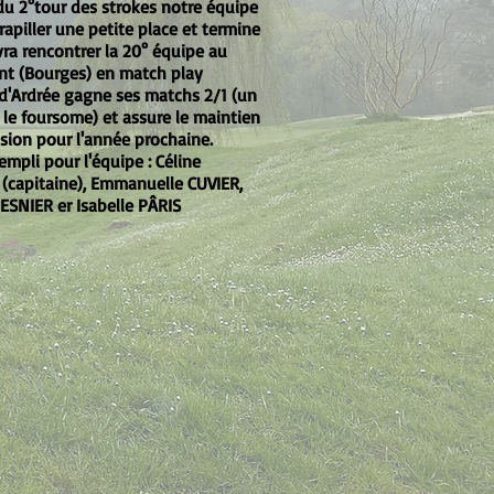
 du 2°tour des strokes notre équipe
grapiller une petite place et termine
vra rencontrer la 20° équipe au
nt (Bourges) en match play
d'Ardrée gagne ses matchs 2/1 (un
 le foursome) et assure le maintien
ision pour l'année prochaine.
rempli pour l'équipe : Céline
(capitaine), Emmanuelle CUVIER,
BESNIER er Isabelle PÂRIS