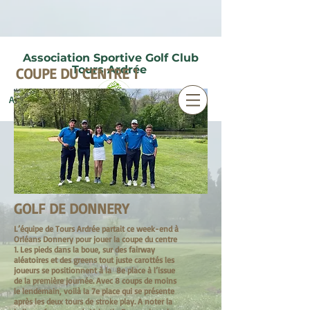
Association Sportive Golf Club
Tours Ardrée
COUPE DU CENTRE 1
Accès membres
GOLF DE DONNERY
L’équipe de Tours Ardrée partait ce week-end à
Orléans Donnery pour jouer la coupe du centre
1. Les pieds dans la boue, sur des fairway
aléatoires et des greens tout juste carottés les
joueurs se positionnent à la 8e place à l’issue
de la première journée. Avec 8 coups de moins
le lendemain, voilà la 7e place qui se présente
après les deux tours de stroke play. A noter la